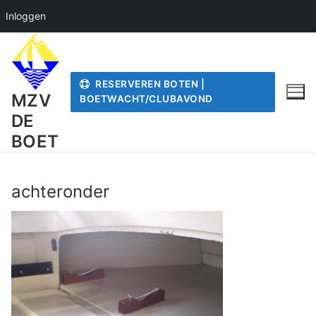
Inloggen
Ga
naar
de
RESERVEREN BOTEN |
inhoud
MZV
BOETWACHT/CLUBAVOND
DE
BOET
achteronder