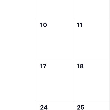
0
0
10
11
evenementen,
evenement
0
0
17
18
evenementen,
evenement
0
0
24
25