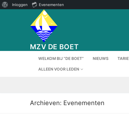
Over
Inloggen
Evenementen
Ga
WordPress
naar
de
inhoud
MZV DE BOET
WELKOM BIJ “DE BOET”
NIEUWS
TARI
ALLEEN VOOR LEDEN
Archieven:
Evenementen