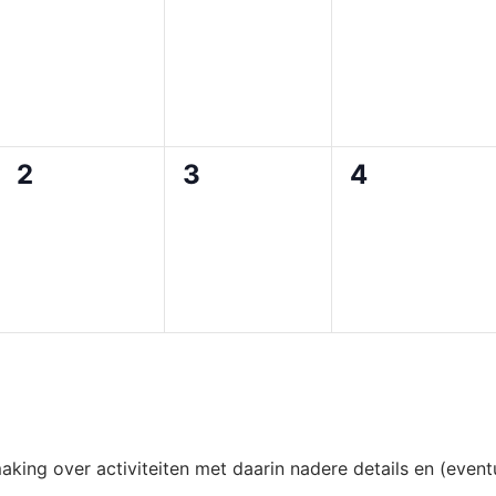
en,
evenementen,
evenementen,
evenement
0
0
0
2
3
4
,
evenementen,
evenementen,
evenement
ing over activiteiten met daarin nadere details en (event