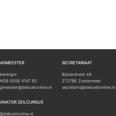
NGMEESTER
SECRETARIAAT
keningnr
Buizerdveld 44
INGB 0008 4147 82
2727BE Zoetermeer
gmeester@deboetonline.nl
secretaris@deboetonline.nl
INATOR ZEILCURSUS
@deboetonline.nl