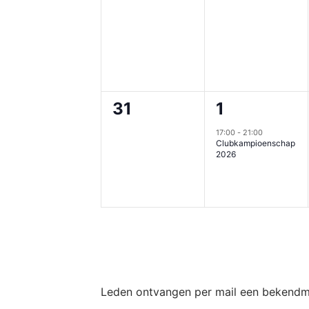
evenementen,
evenement
0
1
31
1
evenementen,
evenement
17:00
-
21:00
Clubkampioenschap
2026
Leden ontvangen per mail een bekendmak