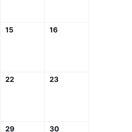
0
0
15
16
en,
evenementen,
evenementen,
0
0
22
23
en,
evenementen,
evenementen,
0
0
29
30