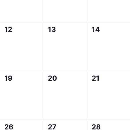
0
0
0
12
13
14
en,
evenementen,
evenementen,
evenement
0
0
0
19
20
21
en,
evenementen,
evenementen,
evenement
0
0
0
26
27
28