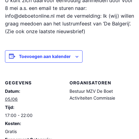
U kunt zich daarvoor eenvoudig aanmelden door voor
8 mei a.s. een email te sturen naar:
info@deboetonline.nl met de vermelding: Ik (wij) willen
graag meedoen aan het lustrumfeest van ‘De Balgerij’.
(Zie ook onze laatste nieuwsbrief)
Toevoegen aan kalender
GEGEVENS
ORGANISATOREN
Datum:
Bestuur MZV De Boet
Activiteiten Commissie
05/06
Tijd:
17:00 - 22:00
Kosten:
Gratis