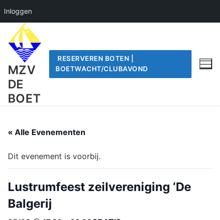
Inloggen
Ga
naar
de
RESERVEREN BOTEN |
inhoud
MZV
BOETWACHT/CLUBAVOND
DE
BOET
« Alle Evenementen
Dit evenement is voorbij.
Lustrumfeest zeilvereniging ‘De
Balgerij