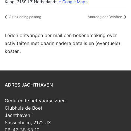
Kaag
,
2159 LZ
Netherlands
+ Google Maps
Clubkleding pasdag
Vaardag der Beloften
Leden ontvangen per mail een bekendmaking over
activiteiten met daarin nadere details en (eventuele)
kosten.
ADRES JACHTHAVEN
Gedurende het vaarseizoen:
Clubhuis de Boet
Jachthaven 1
Sassenheim
,
2172 JX
06-42 38 53 10