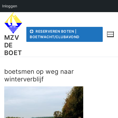
Inloggen
Ga
naar
de
RESERVEREN BOTEN |
inhoud
MZV
BOETWACHT/CLUBAVOND
DE
BOET
boetsmen op weg naar
winterverblijf