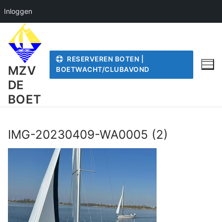
Inloggen
Ga
naar
de
RESERVEREN BOTEN |
inhoud
MZV
BOETWACHT/CLUBAVOND
DE
BOET
IMG-20230409-WA0005 (2)