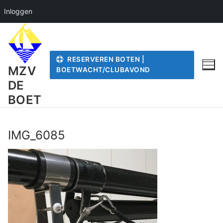
Inloggen
Ga
naar
de
RESERVEREN BOTEN |
inhoud
MZV
BOETWACHT/CLUBAVOND
DE
BOET
IMG_6085