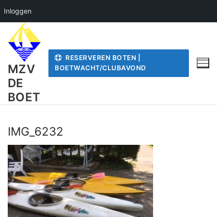
Inloggen
Ga
naar
de
RESERVEREN BOTEN |
inhoud
MZV
BOETWACHT/CLUBAVOND
DE
BOET
IMG_6232