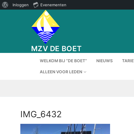
Over
Inloggen
Evenementen
Ga
WordPress
naar
de
inhoud
MZV DE BOET
WELKOM BIJ “DE BOET”
NIEUWS
TARI
ALLEEN VOOR LEDEN
IMG_6432