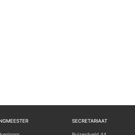
NGMEESTER
SECRETARIAAT
keningnr
Buizerdveld 44