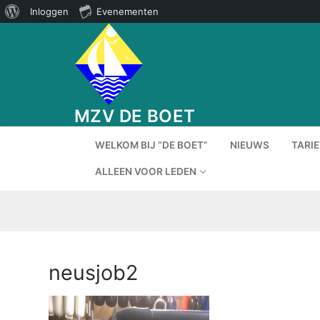
Over
Inloggen
Evenementen
Ga
WordPress
naar
de
inhoud
MZV DE BOET
WELKOM BIJ “DE BOET”
NIEUWS
TARI
ALLEEN VOOR LEDEN
neusjob2