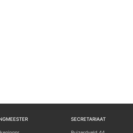
NGMEESTER
SECRETARIAAT
keningnr
Buizerdveld 44