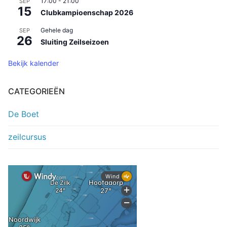
17:00
-
21:00
SEP
15
Clubkampioenschap 2026
Gehele dag
SEP
26
Sluiting Zeilseizoen
Bekijk kalender
CATEGORIEËN
De Boet
zeilcursus