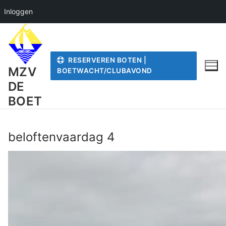
Inloggen
Ga
naar
de
RESERVEREN BOTEN |
inhoud
MZV
BOETWACHT/CLUBAVOND
DE
BOET
beloftenvaardag 4
Videospeler