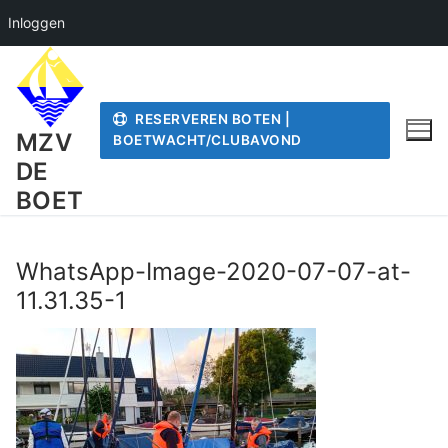
Inloggen
Ga
naar
de
RESERVEREN BOTEN |
inhoud
MZV
BOETWACHT/CLUBAVOND
DE
BOET
WhatsApp-Image-2020-07-07-at-
11.31.35-1