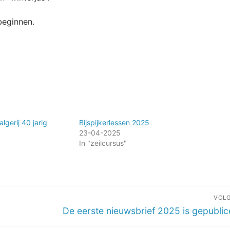
beginnen.
lgerij 40 jarig
Bijspijkerlessen 2025
23-04-2025
In "zeilcursus"
VOL
Volgend
De eerste nieuwsbrief 2025 is gepubli
bericht: