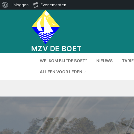
Over
Inloggen
Evenementen
Ga
WordPress
naar
de
inhoud
MZV DE BOET
WELKOM BIJ “DE BOET”
NIEUWS
TARI
ALLEEN VOOR LEDEN