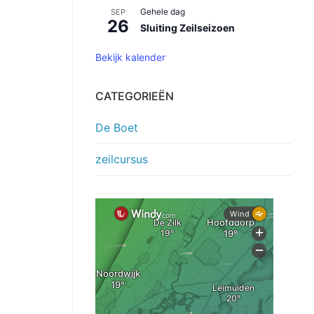
Gehele dag
SEP
26
Sluiting Zeilseizoen
Bekijk kalender
CATEGORIEËN
De Boet
zeilcursus