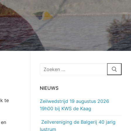
Zoeken
naar:
NIEUWS
k te
Zeilwedstrijd 19 augustus 2026
19h00 bij KWS de Kaag
Zeilvereniging de Balgerij 40 jarig
 en
lustrum