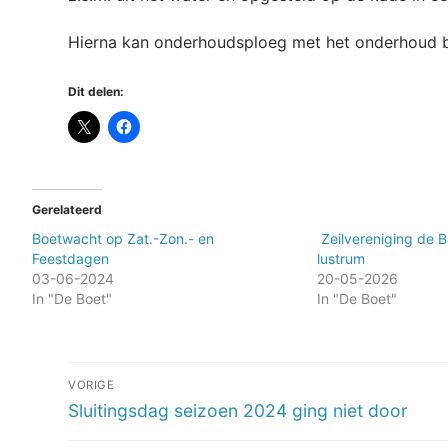
Hierna kan onderhoudsploeg met het onderhoud 
Dit delen:
Gerelateerd
Boetwacht op Zat.-Zon.- en
Zeilvereniging de Ba
Feestdagen
lustrum
03-06-2024
20-05-2026
In "De Boet"
In "De Boet"
Bericht
VORIGE
navigatie
Vorig
Sluitingsdag seizoen 2024 ging niet door
bericht: