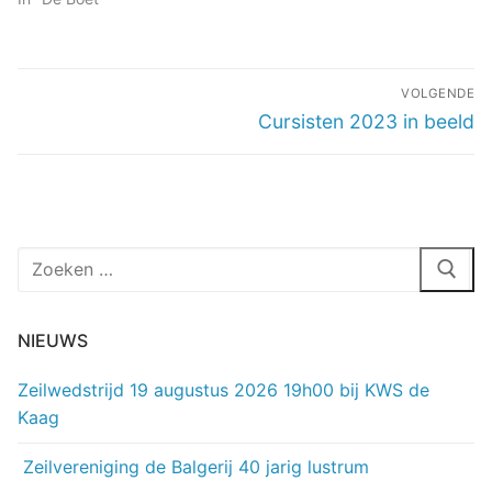
Bericht
VOLGENDE
navigatie
Volgend
Cursisten 2023 in beeld
bericht:
Zoeken
naar:
NIEUWS
Zeilwedstrijd 19 augustus 2026 19h00 bij KWS de
Kaag
Zeilvereniging de Balgerij 40 jarig lustrum