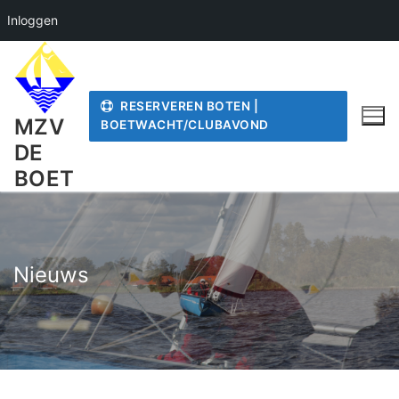
Inloggen
Ga
naar
de
RESERVEREN BOTEN |
inhoud
MZV
BOETWACHT/CLUBAVOND
DE
BOET
Nieuws