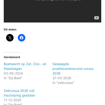
Dit delen:
Gerelateerd
Boetwacht op Zat.-Zon.- en
Geslaagde
Feestdagen
proefexamenavond cursus
03-06-2024
2026
In "De Boet"
27-03-2026
In "zeilcursus"
Zeilcursus 2026 vol!
Inschrijving gesloten
11-12-2025
In "De Boet"