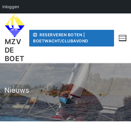
Inloggen
Ga
naar
de
RESERVEREN BOTEN |
inhoud
MZV
BOETWACHT/CLUBAVOND
DE
BOET
Nieuws