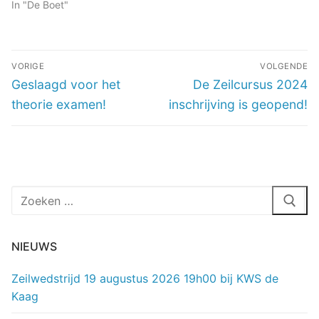
In "De Boet"
Bericht
VORIGE
VOLGENDE
navigatie
Vorig
Volgend
Geslaagd voor het
De Zeilcursus 2024
bericht:
bericht:
theorie examen!
inschrijving is geopend!
Zoeken
naar:
NIEUWS
Zeilwedstrijd 19 augustus 2026 19h00 bij KWS de
Kaag