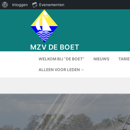
Over
Inloggen
Evenementen
Ga
WordPress
naar
de
inhoud
MZV DE BOET
WELKOM BIJ “DE BOET”
NIEUWS
TARI
ALLEEN VOOR LEDEN