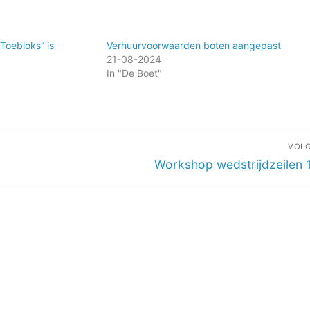
Toebloks” is
Verhuurvoorwaarden boten aangepast
21-08-2024
In "De Boet"
VOL
Volgend
Workshop wedstrijdzeilen 1
bericht: