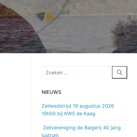
Zoeken
naar:
NIEUWS
Zeilwedstrijd 19 augustus 2026
19h00 bij KWS de Kaag
Zeilvereniging de Balgerij 40 jarig
lustrum