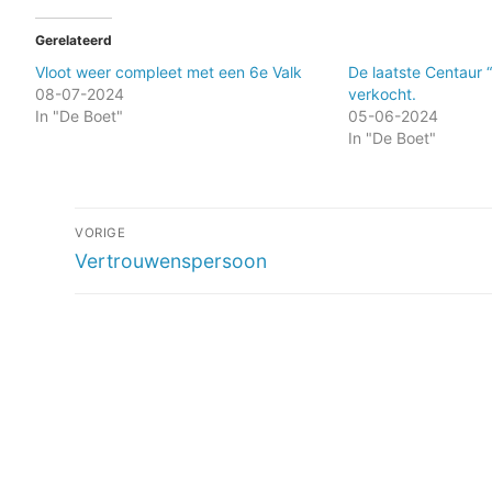
Gerelateerd
Vloot weer compleet met een 6e Valk
De laatste Centaur “
08-07-2024
verkocht.
In "De Boet"
05-06-2024
In "De Boet"
Bericht
VORIGE
navigatie
Vorig
Vertrouwenspersoon
bericht: