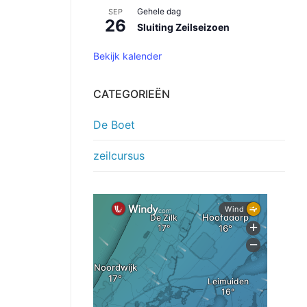
Gehele dag
SEP
26
Sluiting Zeilseizoen
Bekijk kalender
CATEGORIEËN
De Boet
zeilcursus