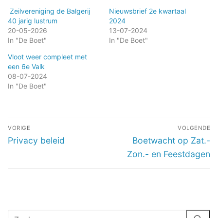
Zeilvereniging de Balgerij
Nieuwsbrief 2e kwartaal
40 jarig lustrum
2024
20-05-2026
13-07-2024
In "De Boet"
In "De Boet"
Vloot weer compleet met
een 6e Valk
08-07-2024
In "De Boet"
Bericht
VORIGE
VOLGENDE
navigatie
Vorig
Volgend
Privacy beleid
Boetwacht op Zat.-
bericht:
bericht:
Zon.- en Feestdagen
Zoeken