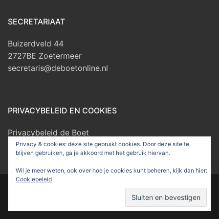
SECRETARIAAT
Buizerdveld 44
2727BE Zoetermeer
secretaris@deboetonline.nl
PRIVACYBELEID EN COOKIES
Privacybeleid de Boet
Privacy & cookies: deze site gebruikt cookies. Door deze site te
blijven gebruiken, ga je akkoord met het gebruik hiervan.
Wil je meer weten, ook over hoe je cookies kunt beheren, kijk dan hier:
Cookiebeleid
Auteursrecht © 2026 MZV de Boet – Ondersteund door
Customify
.