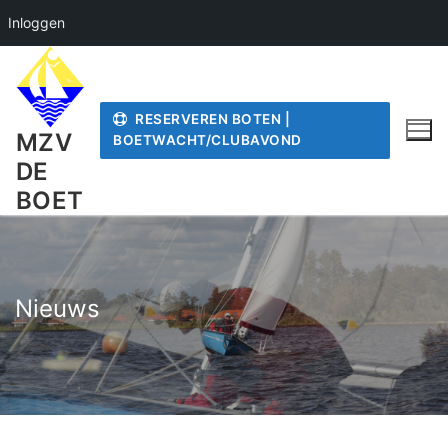
Inloggen
Ga
naar
de
RESERVEREN BOTEN |
inhoud
MZV
BOETWACHT/CLUBAVOND
DE
BOET
Nieuws